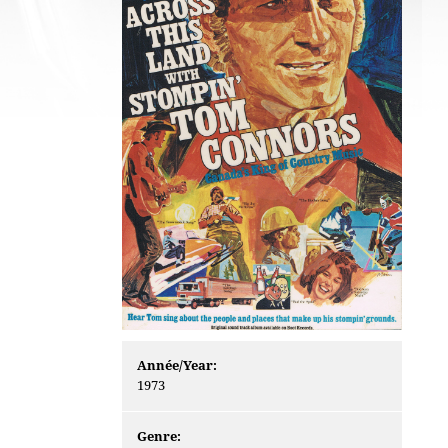
Année/Year:
1973
Genre: