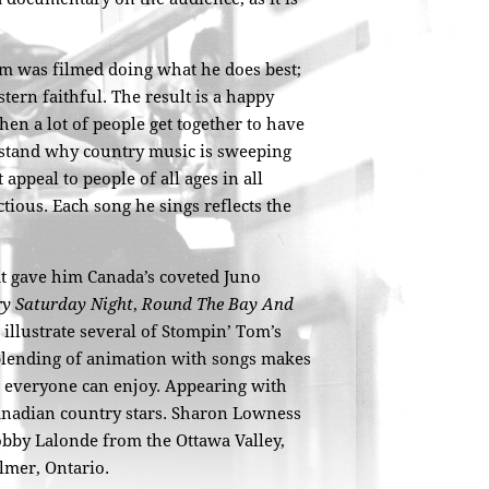
om was filmed doing what he does best;
ern faithful. The result is a happy
en a lot of people get together to have
rstand why country music is sweeping
ppeal to people of all ages in all
ctious. Each song he sings reflects the
 gave him Canada’s coveted Juno
y Saturday Night
,
Round The Bay And
illustrate several of Stompin’ Tom’s
 blending of animation with songs makes
e everyone can enjoy. Appearing with
nadian country stars. Sharon Lowness
obby Lalonde from the Ottawa Valley,
lmer, Ontario.