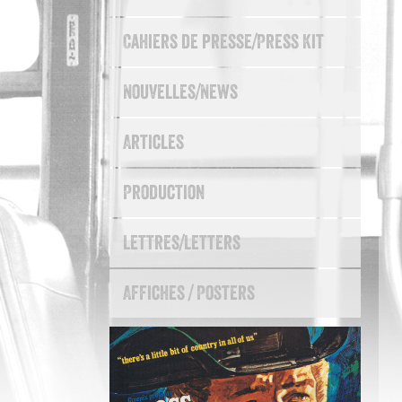
Cahiers de presse/Press Kit
Nouvelles/News
Articles
Production
Lettres/Letters
Affiches / Posters