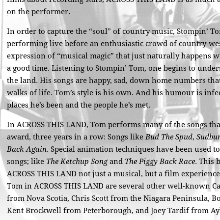
on the performer.
In order to capture the “soul” of country music, Stompin’ T
performing live before an enthusiastic crowd of country-west
expression of “musical magic” that just naturally happens wh
a good time. Listening to Stompin’ Tom, one begins to unde
the land. His songs are happy, sad, down home numbers that a
walks of life. Tom’s style is his own. And his humour is infe
places he’s been and the people he’s met.
In ACROSS THIS LAND, Tom performs many of the songs that
award, three years in a row: Songs like
Bud The Spud
,
Sudbur
Back Again
. Special animation techniques have been used to 
songs; like
The Ketchup Song
and
The Piggy Back Race
. This
ACROSS THIS LAND not just a musical, but a film experienc
Tom in ACROSS THIS LAND are several other well-known Ca
from Nova Scotia, Chris Scott from the Niagara Peninsula, B
Kent Brockwell from Peterborough, and Joey Tardif from Ay