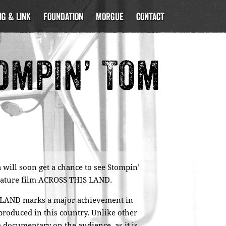
G & LINK
FOUNDATION
MORGUE
CONTACT
ompin’ Tom
will soon get a chance to see Stompin’
feature film ACROSS THIS LAND.
S LAND marks a major achievement in
 produced in this country. Unlike other
 documentary on the audience, as it is