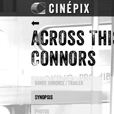
CINÉPIX
⬅
Across Thi
Connors
Bande Annonce / Trailer
Synopsis
Photos