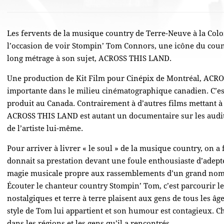
Les fervents de la musique country de Terre-Neuve à la Col
l’occasion de voir Stompin’ Tom Connors, une icône du cou
long métrage à son sujet, ACROSS THIS LAND.
Une production de Kit Film pour Cinépix de Montréal, ACR
importante dans le milieu cinématographique canadien. C’es
produit au Canada. Contrairement à d’autres films mettant à 
ACROSS THIS LAND est autant un documentaire sur les auditeu
de l’artiste lui-même.
Pour arriver à livrer « le soul » de la musique country, on a
donnait sa prestation devant une foule enthousiaste d’adepte
magie musicale propre aux rassemblements d’un grand nomb
Écouter le chanteur country Stompin’ Tom, c’est parcourir l
nostalgiques et terre à terre plaisent aux gens de tous les âge
style de Tom lui appartient et son humour est contagieux. 
dans les régions et les gens qu’il a rencontrés.