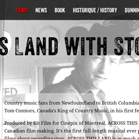
FILMS
NEWS
BOOK
HISTORIQUE / HISTORY
DUNNIN
s Land with St
Country music fans from Newfoundland to British Columbia 
Tom Connors, Canada’s King of Country Music, in his first 
Produced by Kit Film for Cinépix of Montreal, ACROSS THI
Canadian film making. It’s the first full-length musical ever
films about recording stars, ACROSS THIS LAND is as much a